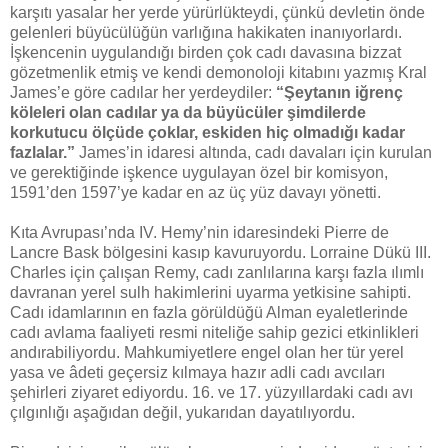
karşıtı yasalar her yerde yürürlükteydi, çünkü devletin önde
gelenleri büyücülüğün varlığına hakikaten inanıyorlardı.
İşkencenin uygulandığı birden çok cadı davasına bizzat
gözetmenlik etmiş ve kendi demonoloji kitabını yazmış Kral
James’e göre cadılar her yerdeydiler:
“Şeytanın iğrenç
köleleri olan cadılar ya da büyücüler şimdilerde
korkutucu ölçüde çoklar, eskiden hiç olmadığı kadar
fazlalar.”
James’in idaresi altında, cadı davaları için kurulan
ve gerektiğinde işkence uygulayan özel bir komisyon,
1591’den 1597’ye kadar en az üç yüz davayı yönetti.
Kıta Avrupası’nda IV. Hemy’nin idaresindeki Pierre de
Lancre Bask bölgesini kasıp kavuruyordu. Lorraine Dükü III.
Charles için çalışan Remy, cadı zanlılarına karşı fazla ılımlı
davranan yerel sulh hakimlerini uyarma yetkisine sahipti.
Cadı idamlarının en fazla görüldüğü Alman eyaletlerinde
cadı avlama faaliyeti resmi niteliğe sahip gezici etkinlikleri
andırabiliyordu. Mahkumiyetlere engel olan her tür yerel
yasa ve âdeti geçersiz kılmaya hazır adli cadı avcıları
şehirleri ziyaret ediyordu. 16. ve 17. yüzyıllardaki cadı avı
çılgınlığı aşağıdan değil, yukarıdan dayatılıyordu.