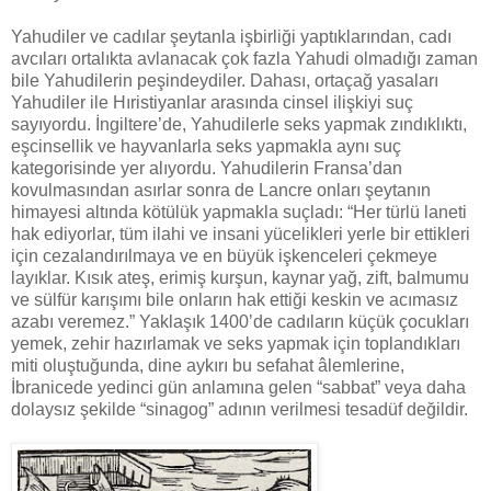
Yahudiler ve cadılar şeytanla işbirliği yaptıklarından, cadı
avcıları ortalıkta avlanacak çok fazla Yahudi olmadığı zaman
bile Yahudilerin peşindeydiler. Dahası, ortaçağ yasaları
Yahudiler ile Hıristiyanlar arasında cinsel ilişkiyi suç
sayıyordu. İngiltere’de, Yahudilerle seks yapmak zındıklıktı,
eşcinsellik ve hayvanlarla seks yapmakla aynı suç
kategorisinde yer alıyordu. Yahudilerin Fransa’dan
kovulmasından asırlar sonra de Lancre onları şeytanın
himayesi altında kötülük yapmakla suçladı: “Her türlü laneti
hak ediyorlar, tüm ilahi ve insani yücelikleri yerle bir ettikleri
için cezalandırılmaya ve en büyük işkenceleri çekmeye
layıklar. Kısık ateş, erimiş kurşun, kaynar yağ, zift, balmumu
ve sülfür karışımı bile onların hak ettiği keskin ve acımasız
azabı veremez.” Yaklaşık 1400’de cadıların küçük çocukları
yemek, zehir hazırlamak ve seks yapmak için toplandıkları
miti oluştuğunda, dine aykırı bu sefahat âlemlerine,
İbranicede yedinci gün anlamına gelen “sabbat” veya daha
dolaysız şekilde “sinagog” adının verilmesi tesadüf değildir.