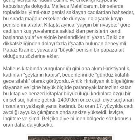
kabuslarıyla doluydu. Malleus Maleficarum, bir seferde
topladıkları yirmi-otuz penisi saklayan cadılardan bahseder,
bu sırada mağdur erkekler de dünyayı dolaşarak kayıp
penislerini ararlar. Kitapta ayrıca “yaygın bir rivayete” göre
cadıların kuş yuvalarında sakladıkları penislerin kendi
başlarına yulaf ve ekinle beslendiklerini yazar. Belki de
dikkatsizliğinden dolayı fazla ifşaatta bulunan deneyimli
Papaz Kramer, yuvadaki “büyük” penisin bir papaza ait
olduğunu sözlerine ekler.
Malleus kitabında vurgulandığı gibi ana akım Hıristiyanlık,
kadınları “şeytanın kapısı”, bedenlerini de “gündüz külahlı
gece silahlı” olarak görüyordu. Antik Hıristiyanlık bilgeliğine
dayanan ve içine büyük ölçüde paranoyak fanteziler katan
bu kitap ve benzeri kitaplar büyücülüğü kadınlara özgü bir
cinsel suç haline getirdi. 1400’den önce cadı diye suçlanan
insanların yaklaşık yarısı kadındı. Bu oran 17. yüzyılda cadı
avcılığı ayyuka çıktığında onda sekize yükseldi. İsviçre,
İngiltere ve şimdi Belçika diye bilinen bölgede söz konusu
oran daha da yüksekti.