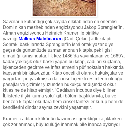
Savcıların kullandığı çok sayıda elkitabından en önemlisi,
Domi nikan mezhebinden engizisyoncu Jakop Sprengler’in,
Alman engizisyoncu Heinrich Kramer ile birlikte
yazdığı
Malleus Maleficarum
[Cadı Çekici] adlı kitaptı.
Sonraki baskılarında Sprengler’in ismi ortak yazar diye
geçse de günümüzde uzmanlar onun kitapla pek ilgisi
olmadığı kanısındalar. İlk kez 1486’da yayımlanan ve 1669’a
kadar yaklaşık otuz baskı yapan bu kitap, cadıları suçlama,
işkenceden geçirme ve infaz etmenin püf noktaları hakkında
kapsamlı bir kılavuzdur. Kitap öncelikli olarak hukukçular ve
yargıçlar için yazılmışsa da, cinsel içerikli resimlerin olduğu
pasajlar ve çizimler yüzünden hukukçular dışındaki okur
kitlesine de hitap etmiştir. “Cadıların İncubus diye bilinen
İblislerle ilişki kurma yolu” gibi bölüm başlıklarıyla, bu ve
benzeri kitaplar okurlara hem cinsel fanteziler kurup hem de
kendilerini dindar sayma zevkini yaşatmıştır.
Kramer, cadıların kökünün kazınması gerektiğini açıklarken
çok zorlanmadı, büyücülüğe inanmak bile inanca aykırıydı