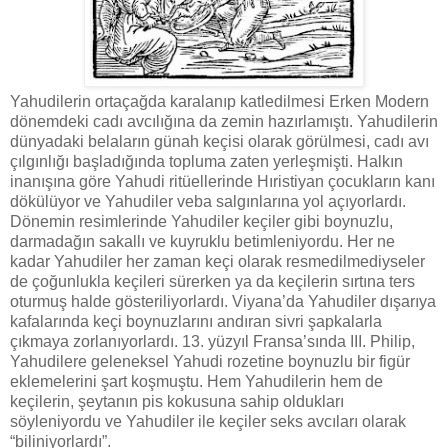
Yahudilerin ortaçağda karalanıp katledilmesi Erken Modern
dönemdeki cadı avcılığına da zemin hazırlamıştı. Yahudilerin
dünyadaki belaların günah keçisi olarak görülmesi, cadı avı
çılgınlığı başladığında topluma zaten yerleşmişti. Halkın
inanışına göre Yahudi ritüellerinde Hıristiyan çocukların kanı
dökülüyor ve Yahudiler veba salgınlarına yol açıyorlardı.
Dönemin resimlerinde Yahudiler keçiler gibi boynuzlu,
darmadağın sakallı ve kuyruklu betimleniyordu. Her ne
kadar Yahudiler her zaman keçi olarak resmedilmediyseler
de çoğunlukla keçileri sürerken ya da keçilerin sırtına ters
oturmuş halde gösteriliyorlardı. Viyana’da Yahudiler dışarıya
kafalarında keçi boynuzlarını andıran sivri şapkalarla
çıkmaya zorlanıyorlardı. 13. yüzyıl Fransa’sında III. Philip,
Yahudilere geleneksel Yahudi rozetine boynuzlu bir figür
eklemelerini şart koşmuştu. Hem Yahudilerin hem de
keçilerin, şeytanın pis kokusuna sahip oldukları
söyleniyordu ve Yahudiler ile keçiler seks avcıları olarak
“biliniyorlardı”.