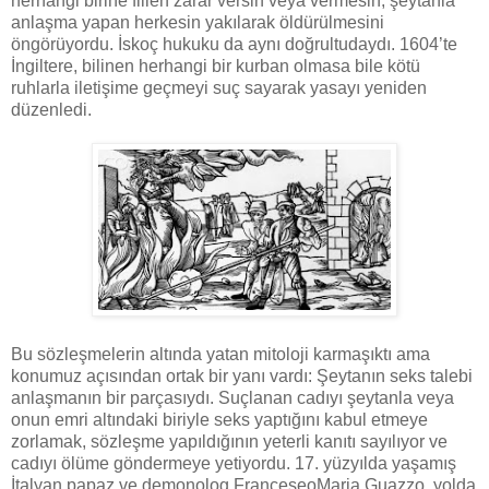
herhangi birine fiilen zarar versin veya vermesin, şeytanla
anlaşma yapan herkesin yakılarak öldürülmesini
öngörüyordu. İskoç hukuku da aynı doğrultudaydı. 1604’te
İngiltere, bilinen herhangi bir kurban olmasa bile kötü
ruhlarla iletişime geçmeyi suç sayarak yasayı yeniden
düzenledi.
Bu sözleşmelerin altında yatan mitoloji karmaşıktı ama
konumuz açısından ortak bir yanı vardı: Şeytanın seks talebi
anlaşmanın bir parçasıydı. Suçlanan cadıyı şeytanla veya
onun emri altındaki biriyle seks yaptığını kabul etmeye
zorlamak, sözleşme yapıldığının yeterli kanıtı sayılıyor ve
cadıyı ölüme göndermeye yetiyordu. 17. yüzyılda yaşamış
İtalyan papaz ve demonolog FranceseoMaria Guazzo, yolda