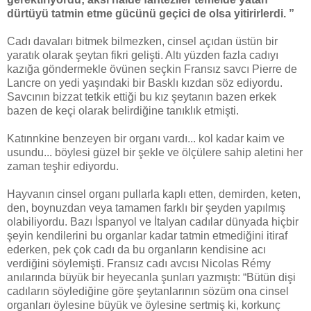
dürtüyü tatmin etme gücünü geçici de olsa yitirirlerdi. ”
Cadı davaları bitmek bilmezken, cinsel açıdan üstün bir
yaratık olarak şeytan fikri gelişti. Altı yüzden fazla cadıyı
kazığa göndermekle övünen seçkin Fransız savcı Pierre de
Lancre on yedi yaşındaki bir Basklı kızdan söz ediyordu.
Savcının bizzat tetkik ettiği bu kız şeytanın bazen erkek
bazen de keçi olarak belirdiğine tanıklık etmişti.
Katınnkine benzeyen bir organı vardı... kol kadar kaim ve
usundu... böylesi güzel bir şekle ve ölçülere sahip aletini her
zaman teşhir ediyordu.
Hayvanın cinsel organı pullarla kaplı etten, demirden, keten,
den, boynuzdan veya tamamen farklı bir şeyden yapılmış
olabiliyordu. Bazı İspanyol ve İtalyan cadılar dünyada hiçbir
şeyin kendilerini bu organlar kadar tatmin etmediğini itiraf
ederken, pek çok cadı da bu organların kendisine acı
verdiğini söylemişti. Fransız cadı avcısı Nicolas Rémy
anılarında büyük bir heyecanla şunları yazmıştı: “Bütün dişi
cadıların söylediğine göre şeytanlarının sözüm ona cinsel
organları öylesine büyük ve öylesine sertmiş ki, korkunç