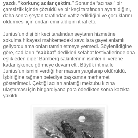
yazdı, “korkunç acılar çektim.”
Sonunda “acınası” bir
çaresizlik içinde çözüldü ve bir keçi tarafından ayartıldığını,
daha sonra şeytan tarafından vaftiz edildiğini ve çocuklarını
öldürmesi için ondan emir aldığını itiraf etti.
Junius’un dişi bir keçi tarafından şeytanın hizmetine
sokulma hikayesi mahkemedeki savcılara gayet anlamlı
geliyordu ama onları tatmin etmeye yetmedi. Söylenildiğine
göre, cadıların
“sabbat”
dedikleri sefahat festivallerinde ona
eşlik eden diğer Bamberg sakinlerinin isimlerini verene
kadar işkence görmeye devam etti. Büyük ihtimalle
Junius’un ismini verdiği her masum yargılanıp öldürüldü.
İşbirliğine rağmen belediye başkamna merhamet
gösterilmedi. Çektiği acıları anlattığı mektubu kızına
ulaştırması için bir gardiyana para ödedikten sonra kazıkta
yakıldı.