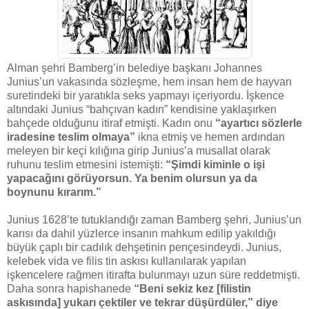
Alman şehri Bamberg’in belediye başkanı Johannes
Junius’un vakasında sözleşme, hem insan hem de hayvan
suretindeki bir yaratıkla seks yapmayı içeriyordu. İşkence
altındaki Junius “bahçıvan kadın” kendisine yaklaşırken
bahçede olduğunu itiraf etmişti. Kadın onu
“ayartıcı sözlerle
iradesine teslim olmaya”
ikna etmiş ve hemen ardından
meleyen bir keçi kılığına girip Junius’a musallat olarak
ruhunu teslim etmesini istemişti:
“Şimdi kiminle o işi
yapacağını görüyorsun. Ya benim olursun ya da
boynunu kırarım.”
Junius 1628’te tutuklandığı zaman Bamberg şehri, Junius’un
karısı da dahil yüzlerce insanın mahkum edilip yakıldığı
büyük çaplı bir cadılık dehşetinin pençesindeydi. Junius,
kelebek vida ve filis tin askısı kullanılarak yapılan
işkencelere rağmen itirafta bulunmayı uzun süre reddetmişti.
Daha sonra hapishanede
“Beni sekiz kez [filistin
askısında] yukarı çektiler ve tekrar düşürdüler,” diye