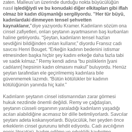
zaten. Malleus’un üzerinde durduğu nokta büyücülüğün
nasıl
işlediğiydi
ve bu konudaki diğer elkitapları gibi iflah
olmaz bir kadın düşmanlığı sergiliyordu. “Her tür büyü,
kadınlardaki dinmeyen tensel şehvetten
kaynaklanır,’
’diye yazıyordu Kramer. Kadınların sözüm ona
cinsel zafiyetleri, onları şeytanın ayartmasının baş kurbanları
haline getiriyordu. “Şeytan, kadınların tensel hazları
sevdiğini bildiğinden onları kullanır,” diyordu Fransız cadı
savcısı Henri Bouget. “Erkeğin kadının bedenini istismar
etmesinden başka hiçbir şey kadını erkeğe daha fazla tabi
ve sadık kılmaz.” Remy kendi adına “bu pisliklerin [yani
cadıların] hepsinin kadın olmasını makul” buluyordu. Henüz
şeytan tarafından ele geçirilmemiş kadınlara bile
güvenmemek lazımdı. “Bütün kötülükler bir kadının
kötülüğünün yanında hiç kalır.”
Kadınların şeytanın cinsel istismarından zarar görmesi
hukuk nezdinde önemli değildi. Remy ve çağdaşları,
şeytanın cüsseli organının yaraladığı kadınların yaşadığı
acıları alabildiğine acımasız bir dille betimliyorlardı. Savcılar
şeytanı adeta kıskanıyorlardı. Büyücülük, her şeyden önce
erkeklerin cinsel gururunu tehdit ediyordu. Cadı avcılığının
geniş literatürü, hadım edilme ve erkekliği kaybetme