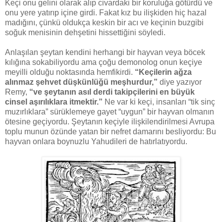
Keçi onu gelini olarak alıp civardaki bir koruluğa götürdü ve
onu yere yatırıp içine girdi. Fakat kız bu ilişkiden hiç hazal
madığını, çünkü oldukça keskin bir acı ve keçinin buzgibi
soğuk menisinin dehşetini hissettiğini söyledi.
Anlaşılan şeytan kendini herhangi bir hayvan veya böcek
kılığına sokabiliyordu ama çoğu demonolog onun keçiye
meyilli olduğu noktasında hemfikirdi.
“Keçilerin ağza
alınmaz şehvet düşkünlüğü meşhurdur,”
diye yazıyor
Remy,
“ve şeytanın asıl derdi takipçilerini en büyük
cinsel aşırılıklara itmektir.”
Ne var ki keçi, insanları “tik sinç
muzırlıklara” sürüklemeye gayet “uygun” bir hayvan olmanın
ötesine geçiyordu. Şeytanın keçiyle ilişkilendirilmesi Avrupa
toplu munun özünde yatan bir nefret damarını besliyordu: Bu
hayvan onlara boynuzlu Yahudileri de hatırlatıyordu.