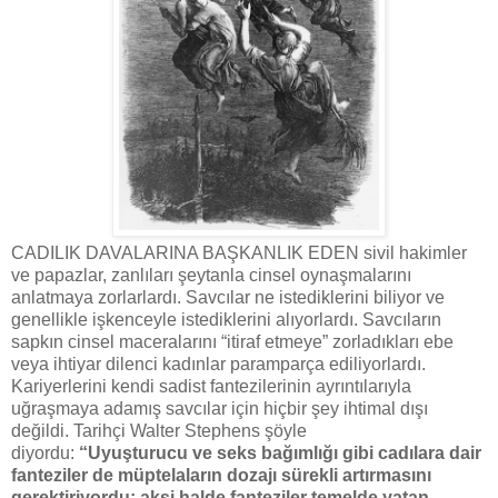
CADILIK DAVALARINA BAŞKANLIK EDEN sivil hakimler
ve papazlar, zanlıları şeytanla cinsel oynaşmalarını
anlatmaya zorlarlardı. Savcılar ne istediklerini biliyor ve
genellikle işkenceyle istediklerini alıyorlardı. Savcıların
sapkın cinsel maceralarını “itiraf etmeye” zorladıkları ebe
veya ihtiyar dilenci kadınlar paramparça ediliyorlardı.
Kariyerlerini kendi sadist fantezilerinin ayrıntılarıyla
uğraşmaya adamış savcılar için hiçbir şey ihtimal dışı
değildi. Tarihçi Walter Stephens şöyle
diyordu:
“Uyuşturucu ve seks bağımlığı gibi cadılara dair
fanteziler de müptelaların dozajı sürekli artırmasını
gerektiriyordu; aksi halde fanteziler temelde yatan