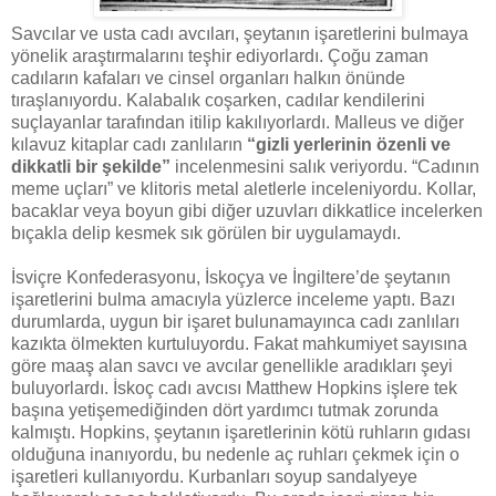
Savcılar ve usta cadı avcıları, şeytanın işaretlerini bulmaya
yönelik araştırmalarını teşhir ediyorlardı. Çoğu zaman
cadıların kafaları ve cinsel organları halkın önünde
tıraşlanıyordu. Kalabalık coşarken, cadılar kendilerini
suçlayanlar tarafından itilip kakılıyorlardı. Malleus ve diğer
kılavuz kitaplar cadı zanlıların
“gizli yerlerinin özenli ve
dikkatli bir şekilde”
incelenmesini salık veriyordu. “Cadının
meme uçları” ve klitoris metal aletlerle inceleniyordu. Kollar,
bacaklar veya boyun gibi diğer uzuvları dikkatlice incelerken
bıçakla delip kesmek sık görülen bir uygulamaydı.
İsviçre Konfederasyonu, İskoçya ve İngiltere’de şeytanın
işaretlerini bulma amacıyla yüzlerce inceleme yaptı. Bazı
durumlarda, uygun bir işaret bulunamayınca cadı zanlıları
kazıkta ölmekten kurtuluyordu. Fakat mahkumiyet sayısına
göre maaş alan savcı ve avcılar genellikle aradıkları şeyi
buluyorlardı. İskoç cadı avcısı Matthew Hopkins işlere tek
başına yetişemediğinden dört yardımcı tutmak zorunda
kalmıştı. Hopkins, şeytanın işaretlerinin kötü ruhların gıdası
olduğuna inanıyordu, bu nedenle aç ruhları çekmek için o
işaretleri kullanıyordu. Kurbanları soyup sandalyeye