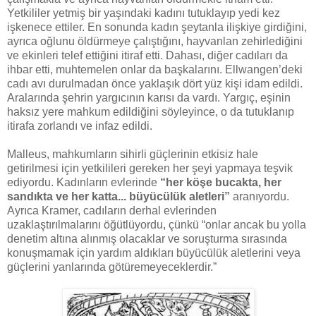
Yetkililer yetmiş bir yaşındaki kadını tutuklayıp yedi kez
işkenece ettiler. En sonunda kadın şeytanla ilişkiye girdiğini,
ayrıca oğlunu öldürmeye çalıştığını, hayvanlan zehirlediğini
ve ekinleri telef ettiğini itiraf etti. Dahası, diğer cadıları da
ihbar etti, muhtemelen onlar da başkalarını. Ellwangen’deki
cadı avı durulmadan önce yaklaşık dört yüz kişi idam edildi.
Aralarında şehrin yargıcının karısı da vardı. Yargıç, eşinin
haksız yere mahkum edildiğini söyleyince, o da tutuklanıp
itirafa zorlandı ve infaz edildi.
Malleus, mahkumların sihirli güçlerinin etkisiz hale
getirilmesi için yetkilileri gereken her şeyi yapmaya teşvik
ediyordu. Kadınların evlerinde
“her köşe bucakta, her
sandıkta ve her katta... büyücülük aletleri”
aranıyordu.
Ayrıca Kramer, cadıların derhal evlerinden
uzaklaştırılmalarını öğütlüyordu, çünkü “onlar ancak bu yolla
denetim altına alınmış olacaklar ve soruşturma sırasında
konuşmamak için yardım aldıkları büyücülük aletlerini veya
güçlerini yanlarında götüremeyeceklerdir.”