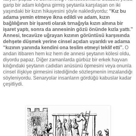
garip bir adam kılığına girmiş şeytanla karşılaşan on iki
yaşındaki bir kızın hikayesini şöyle naklediyordu:
“Kız bu
adama yemin etmeye ikna edildi ve adam, kızın
bağlılığının bir işareti olarak tırnağıyla kızın alnına bir
işaret yaptı, sonra da annesinin gözü önünde kızla yattı.”
Annesi, tecavüze uğrayan kızının görüntüsü karşısında
dehşete düşmek yerine cinsel açıdan uyarıldı ve adama
“kızının yanında kendini ona teslim etmeyi teklif etti”.
O
andan itibaren hem kız hem de annesi şeytanın kölesi oldu,
diyordu papaz. Diğer zamanlarda gürbüz bir erkek hayvan
kılığındaki şeytanın cadıdan anüsünü öpmesini veya onunla
cinsel ilişkiye girmesini istediğinde sözleşmenin imzalandığı
söyleniyordu. Senaryolar insanların gördüğü kabuslar kadar
çeşitliydi.