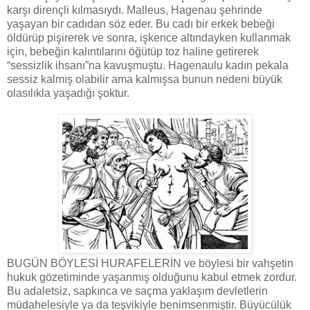
karşı dirençli kılmasıydı. Malleus, Hagenau şehrinde
yaşayan bir cadıdan söz eder. Bu cadı bir erkek bebeği
öldürüp pişirerek ve sonra, işkence altındayken kullanmak
için, bebeğin kalıntılarını öğütüp toz haline getirerek
“sessizlik ihsanı”na kavuşmuştu. Hagenaulu kadın pekala
sessiz kalmış olabilir ama kalmışsa bunun nedeni büyük
olasılıkla yaşadığı şoktur.
BUGÜN BÖYLESİ HURAFELERİN ve böylesi bir vahşetin
hukuk gözetiminde yaşanmış olduğunu kabul etmek zordur.
Bu adaletsiz, sapkınca ve saçma yaklaşım devletlerin
müdahelesiyle ya da teşvikiyle benimsenmiştir. Büyücülük