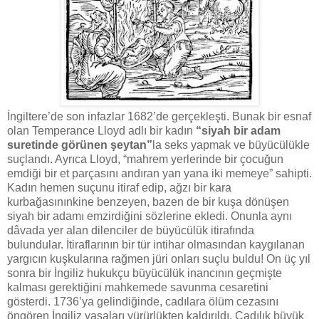
İngiltere’de son infazlar 1682’de gerçekleşti. Bunak bir esnaf
olan Temperance Lloyd adlı bir kadın
“siyah bir adam
suretinde görünen şeytan”
la seks yapmak ve büyücülükle
suçlandı. Ayrıca Lloyd, “mahrem yerlerinde bir çocuğun
emdiği bir et parçasını andıran yan yana iki memeye” sahipti.
Kadın hemen suçunu itiraf edip, ağzı bir kara
kurbağasınınkine benzeyen, bazen de bir kuşa dönüşen
siyah bir adamı emzirdiğini sözlerine ekledi. Onunla aynı
dâvada yer alan dilenciler de büyücülük itirafında
bulundular. İtiraflarının bir tür intihar olmasından kaygılanan
yargıcın kuşkularına rağmen jüri onları suçlu buldu! On üç yıl
sonra bir İngiliz hukukçu büyücülük inancının geçmişte
kalması gerektiğini mahkemede savunma cesaretini
gösterdi. 1736’ya gelindiğinde, cadılara ölüm cezasını
öngören İngiliz yasaları yürürlükten kaldırıldı. Cadılık büyük