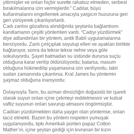
yitirmişler ve onları hiçbir surette rahatsız etmeden, serbest
bırakılmalarına izin vermişlerdir.” Cadılar, büyü
kullanmalarını engellemek amacıyla yargıcın huzuruna geri
geri yürüyerek çıkarılıyorlardı.
Cadı zanlısı gözaltına alındığında şeytanla bağlantısını
kanıtlamanın çeşitli yöntemleri vardı. “Cadıyı yüzdürmek”
diye adlandırılan bir yöntem, antik Babil uygulamalarına
benziyordu. Zanlı çırılçıplak soyulup elleri ve ayaklan birlikte
bağlanıyor, sonra da tekrar tekrar nehre veya göle
sokuluyordu. Şayet batmadan su üstünde durursa suçlu
olduğuna karar verilip öldürülüyordu; batarsa, masum
olduğuna hükmedilip yaşamasına izin veriliyordu, tabii
sudan zamanında çıkarılırsa. Kral James bu yöntemin
şaşmaz olduğuna inanıyordu:
Dolayısıyla Tanrı, bu azman dinsizliğin doğaüstü bir işareti
olarak suyun onları içine çekmeyi reddetmesini ve kutsal
vaftiz suyunun onları savurup atmasını öngörmüştür.
Cadıları yüzdürmekten daha yaygın olan yöntemse, onları
taciz etmekti. Bazen bu yöntem nispeten yumuşak
uygulanıyordu, tıpkı Amerikalı püriten papaz Cotton
Mather’ın, içine şeytan girdiği için kıvranan bir kızın