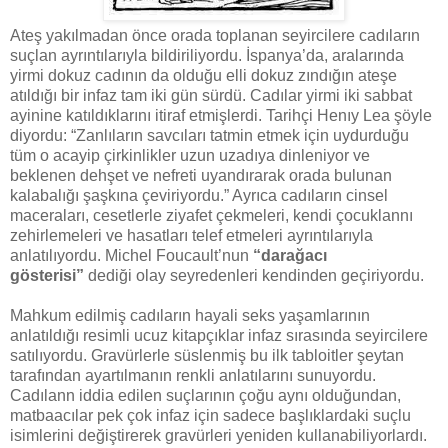
Ateş yakılmadan önce orada toplanan seyircilere cadıların
suçlan ayrıntılarıyla bildiriliyordu. İspanya’da, aralarında
yirmi dokuz cadının da olduğu elli dokuz zındığın ateşe
atıldığı bir infaz tam iki gün sürdü. Cadılar yirmi iki sabbat
ayinine katıldıklarını itiraf etmişlerdi. Tarihçi Henıy Lea şöyle
diyordu: “Zanlıların savcıları tatmin etmek için uydurduğu
tüm o acayip çirkinlikler uzun uzadıya dinleniyor ve
beklenen dehşet ve nefreti uyandırarak orada bulunan
kalabalığı şaşkına çeviriyordu.” Ayrıca cadıların cinsel
maceraları, cesetlerle ziyafet çekmeleri, kendi çocuklannı
zehirlemeleri ve hasatları telef etmeleri ayrıntılarıyla
anlatılıyordu. Michel Foucault’nun
“darağacı
gösterisi”
dediği olay seyredenleri kendinden geçiriyordu.
Mahkum edilmiş cadıların hayali seks yaşamlarının
anlatıldığı resimli ucuz kitapçıklar infaz sırasında seyircilere
satılıyordu. Gravürlerle süslenmiş bu ilk tabloitler şeytan
tarafından ayartılmanın renkli anlatılarını sunuyordu.
Cadılann iddia edilen suçlarının çoğu aynı olduğundan,
matbaacılar pek çok infaz için sadece başlıklardaki suçlu
isimlerini değiştirerek gravürleri yeniden kullanabiliyorlardı.