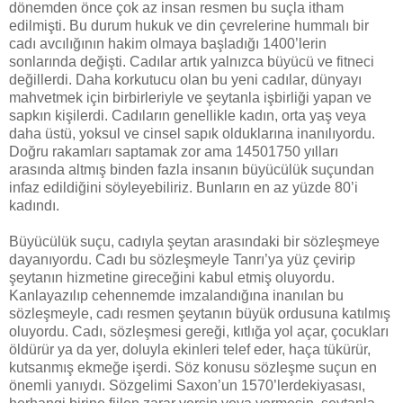
dönemden önce çok az insan resmen bu suçla itham
edilmişti. Bu durum hukuk ve din çevrelerine hummalı bir
cadı avcılığının hakim olmaya başladığı 1400’lerin
sonlarında değişti. Cadılar artık yalnızca büyücü ve fitneci
değillerdi. Daha korkutucu olan bu yeni cadılar, dünyayı
mahvetmek için birbirleriyle ve şeytanla işbirliği yapan ve
sapkın kişilerdi. Cadıların genellikle kadın, orta yaş veya
daha üstü, yoksul ve cinsel sapık olduklarına inanılıyordu.
Doğru rakamları saptamak zor ama 14501750 yılları
arasında altmış binden fazla insanın büyücülük suçundan
infaz edildiğini söyleyebiliriz. Bunların en az yüzde 80’i
kadındı.
Büyücülük suçu, cadıyla şeytan arasındaki bir sözleşmeye
dayanıyordu. Cadı bu sözleşmeyle Tanrı’ya yüz çevirip
şeytanın hizmetine gireceğini kabul etmiş oluyordu.
Kanlayazılıp cehennemde imzalandığına inanılan bu
sözleşmeyle, cadı resmen şeytanın büyük ordusuna katılmış
oluyordu. Cadı, sözleşmesi gereği, kıtlığa yol açar, çocukları
öldürür ya da yer, doluyla ekinleri telef eder, haça tükürür,
kutsanmış ekmeğe işerdi. Söz konusu sözleşme suçun en
önemli yanıydı. Sözgelimi Saxon’un 1570’lerdekiyasası,