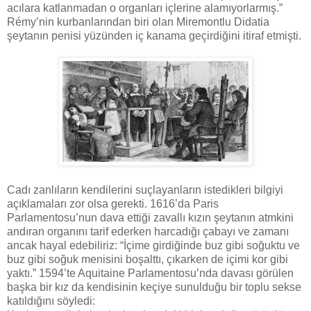
acılara katlanmadan o organları içlerine alamıyorlarmış.”
Rémy’nin kurbanlarından biri olan Miremontlu Didatia
şeytanın penisi yüzünden iç kanama geçirdiğini itiraf etmişti.
Cadı zanlıların kendilerini suçlayanların istedikleri bilgiyi
açıklamaları zor olsa gerekti. 1616’da Paris
Parlamentosu’nun dava ettiği zavallı kızın şeytanın atmkini
andıran organını tarif ederken harcadığı çabayı ve zamanı
ancak hayal edebiliriz: “İçime girdiğinde buz gibi soğuktu ve
buz gibi soğuk menisini boşalttı, çıkarken de içimi kor gibi
yaktı.” 1594’te Aquitaine Parlamentosu’nda davası görülen
başka bir kız da kendisinin keçiye sunulduğu bir toplu sekse
katıldığını söyledi: