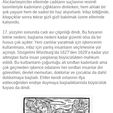
Alıcılar/seyirciler ellerinde cadıların suçlarının resimli
tasvirleriyle kadınların çığlıklarını dinlerken, hem ahlaki bir
şok yaşıyor hem de sadist bir haz alıyorlardı. İnfaz bittiğinde,
kitapçıklar sonra tekrar gizli gizli bakılmak üzere ellerinde
kalıyordu.
17. yüzyılın sonunda cadı avı çılgınlığı dindi. Bu furyanın
bitme nedeni, başlama nedeni kadar gizemli olsa da bir
husus çok açıktır: Yeni zanlılar yaratmak için işkencenin
kullanılması, infaz için yanlış insanların seçilmesine yol
açmıştı. Sözgelimi Würzburg’da 1627’den 1629’a kadar yüz
altmıştan fazla insan yargılanıp büyücülükten mahkum
edildi. Bu kurbanların çoğunluğu alt sınıftan kadınlardı ama
çok geçmeden işkence odalarını her sınıftan insanlar din
görevlileri, devlet memurları, doktorlar ve çocuklar da dahil
doldurmaya başladı. Elitler kendi sırlarının ifşa
edileceğinden endişe duymaya başladıklarında büyücülük
fuıyası da dindi.