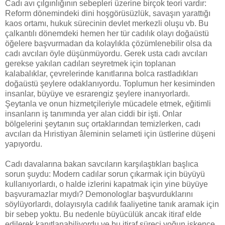
Cadı avı çılgınlığının sebepleri üzerine birçok teori vardır:
Reform dönemindeki dini hoşgörüsüzlük, savaşın yarattığı
kaos ortamı, hukuk sürecinin devlet merkezli oluşu vb. Bu
çalkantılı dönemdeki hemen her tür cadılık olayı doğaüstü
öğelere başvurmadan da kolaylıkla çözümlenebilir olsa da
cadı avcıları öyle düşünmüyordu. Gerek usta cadı avcıları
gerekse yakılan cadıları seyretmek için toplanan
kalabalıklar, çevrelerinde kanıtlarına bolca rastladıkları
doğaüstü şeylere odaklanıyordu. Toplumun her kesiminden
insanlar, büyüye ve esrarengiz şeylere inanıyorlardı.
Şeytanla ve onun hizmetçileriyle mücadele etmek, eğitimli
insanların iş tanımında yer alan ciddi bir işti. Onlar
bölgelerini şeytanın suç ortaklarından temizlerken, cadı
avcıları da Hıristiyan âleminin selameti için üstlerine düşeni
yapıyordu.
Cadı davalarına bakan savcıların karşılaştıkları başlıca
sorun şuydu: Modern cadılar sorun çıkarmak için büyüyü
kullanıyorlardı, o halde izlerini kapatmak için yine büyüye
başvuramazlar mıydı? Demonologlar başvurduklarını
söylüyorlardı, dolayısıyla cadılık faaliyetine tanık aramak için
bir sebep yoktu. Bu nedenle büyücülük ancak itiraf elde
edilerek kanıtlanabiliyordu ve bu itiraf süreci yoğun işkence