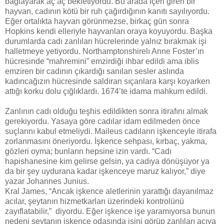
bağlayarak aç aç bekletiyordu. Bu arada içeri giren bir
hayvan, cadının kötü bir ruh çağırdığının kanıtı sayılıyordu.
Eğer ortalıkta hayvan görünmezse, birkaç gün sonra
Hopkins kendi elleriyle hayvanları oraya koyuyordu. Başka
durumlarda cadı zanlıları hücrelerinde yalnız bırakmak işi
halletmeye yetiyordu. Northamptonshirelı Anne Foster’ın
hücresinde “mahremini” emzirdiği ihbar edildi ama iblis
emziren bir cadının çıkardığı sanılan sesler aslında
kadıncağızın hücresinde saldıran sıçanlara karşı koyarken
attığı korku dolu çığlıklardı. 1674’te idama mahkum edildi.
Zanlının cadı olduğu teşhis edildikten sonra itirafını almak
gerekiyordu. Yasaya göre cadılar idam edilmeden önce
suçlarını kabul etmeliydi. Maileus cadıların işkenceyle itirafa
zorlanmasını öneriyordu. İşkence sehpası, kırbaç, yakma,
gözleri oyma; bunların hepsine izin vardı. “Cadı
hapishanesine kim gelirse gelsin, ya cadıya dönüşüyor ya
da bir şey uydurana kadar işkenceye maruz kalıyor,” diye
yazar Johannes Junius.
Kral James, “Ancak işkence aletlerinin yarattığı dayanılmaz
acılar, şeytanın hizmetkarları üzerindeki kontrolünü
zayıflatabilir,” diyordu. Eğer işkence işe yaramıyorsa bunun
nedeni şeytanın işkence odasında işini görüp zanlıları acıya