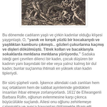
Bu dönemde cadıların yaşlı ve çirkin kadınlar olduğu klişesi
yaygınlaştı. O,
“yanık ve kırışık yüzlü bir kocakarıydı ve
yaşlılıktan kamburu çıkmıştı... gözleri çukurlarına kaçmış
ve dişleri dökülmüştü. Titrek kolları ve bacaklarıyla
sokaklarda mırıldana mırıldana yürüyordu.”
Sadaka
isteği geri çevrilen dilenci bir kadın, çocuk düşüren bir
kadının yanı başındaki bir ebe veya yalnız kalmış bir dul
kadın; bunlar suçlanma ihtimali en yüksek olan kadın
tipleriydi.
Bir sürü şüpheli vardı. İşkence altındaki cadı zanlıları hem
suç ortaklarım hem de sabbat ayinlerinde gördükleri
insanları ihbar etmeye zorlanıyorlardı. 1611’de Ellwangenli
Barbara Rüfin, oğlunun evlenmesine karşı çıkınca
büyücülükle suçlandı. Ailesi onu oğlunu zehirlemeye
çalışmakla ve aynca hayvanları öldürmekle itham etti.